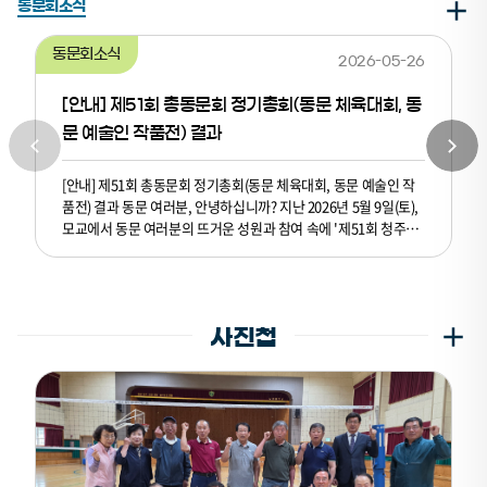
동문회소식
동문회소식
2026-05-26
[안내] 제51회 총동문회 정기총회(동문 체육대회, 동
문 예술인 작품전) 결과
[안내] 제51회 총동문회 정기총회(동문 체육대회, 동문 예술인 작
품전) 결과 동문 여러분, 안녕하십니까? 지난 2026년 5월 9일(토),
모교에서 동문 여러분의 뜨거운 성원과 참여 속에 '제51회 청주교
육대학교 총동문회 정기총회'가 성황리에 마무리되었습니다. 함께
자리를 빛내어 주신 모든 동문 가족 여러분께 깊은 감사의 말씀을
드리며, 이번 대회의 주요 결과를 요약하여 공유해 드립니다. ■ 주
요 시상 및 대회 결과 - 자랑스러운 교대인 상: 이중용 동문(교대 14
사진첩
회) - 기별 최다 인원 참가상: 1위 교대 12회(35명) / 2위 교대 27회
(30명) - 시군지부 배구 경기 남자부: 우승(진천동문회) / 준우승(상
당동문회) / 3위(제천동문회) / 최우수선수(오창국) 여자부: 우승
(청원동문회) / 준우승(충주동문회) / 3위(대전동문회) / 최우수선
수(박미란) - 기별 배구 경기 A조(~22회): 우승(14회) / 준우승(9회)
B조(24회~): 우승(42회) / 준우승(27회) 이와 더불어 정기총회, 대
학 발전기금 기탁식 및 동문 예술인 작품전 전시 등 다채로운 행사