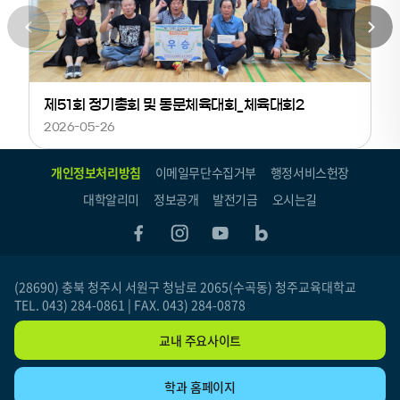
가 함께 진행되었습니다. 자세한 행사 결과 및 특별회비/찬조금 기
탁 현황 등은 청주교육대학교총동문회 band를 확인해 주시기 바
랍니다.다시 한번 참여해 주신 동문 여러분께 감사드리며, 앞으로
도 총동문회 활동에 많은 관심과 성원을 부탁드립니다. 감사합니
다.청주교육대학교 총동문회 드림 밴드 링크
https://band.us/n/afa2A1W6X4T1K
제51회 정기총회 및 동문체육대회_체육대회2
2026-05-26
개인정보처리방침
이메일무단수집거부
행정서비스헌장
대학알리미
정보공개
발전기금
오시는길
(28690) 충북 청주시 서원구 청남로 2065(수곡동) 청주교육대학교
TEL. 043) 284-0861 | FAX. 043) 284-0878
교내 주요사이트
학과 홈페이지