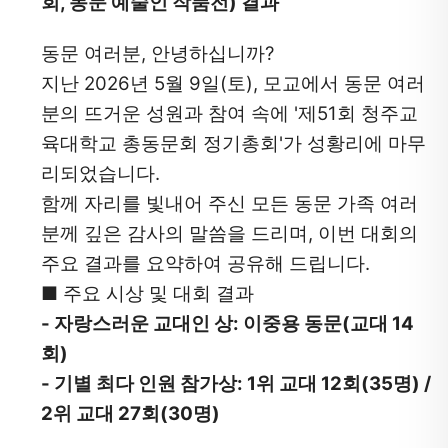
회, 동문 예술인 작품전) 결과
는
이
동문 여러분, 안녕하십니까?
전
글
지난 2026년 5월 9일(토), 모교에서 동문 여러
로
분의 뜨거운 성원과 참여 속에 '제51회 청주교
이
육대학교 총동문회 정기총회'가 성황리에 마무
동
리되었습니다.
할
함께 자리를 빛내어 주신 모든 동문 가족 여러
수
분께 깊은 감사의 말씀을 드리며, 이번 대회의 
있
주요 결과를 요약하여 공유해 드립니다.
습
니
■ 주요 시상 및 대회 결과
다.
- 자랑스러운 교대인 상: 이중용 동문(교대 14
회)
- 기별 최다 인원 참가상: 1위 교대 12회(35명) / 
2위 교대 27회(30명)