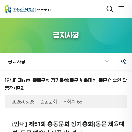
총동문회
공지사항
공지사항
페
[안내] 제51회 총동문회 정기총회(동문 체육대회, 동문 예술인 작
이
품전) 결과
지
2026-05-26
총동문회
조회수 66
이
동
이
안내] 제51회 총동문회 정기총회(동문 체육대
[
표