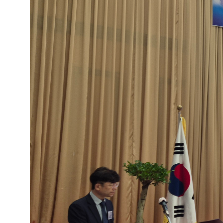
글
로
이
동
할
수
있
습
니
다.