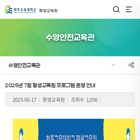
평생교육원
수영안전교육관
수영안전교육관
페
2025년 7월 평생교육원 프로그램 운영 안내
이
2025-06-17
평생교육원
조회수 1,056
지
이
동
이
표