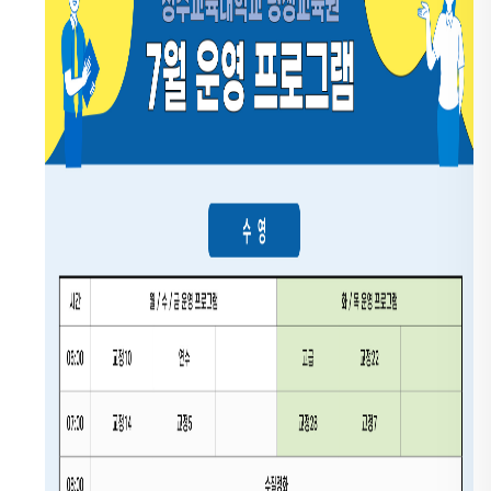
는
이
전
글
또
는
다
음
글
로
이
동
할
수
있
습
니