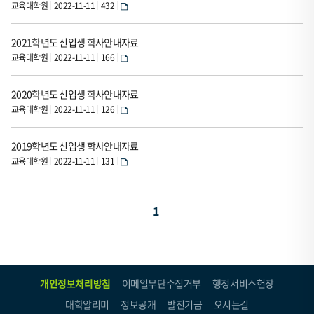
교육대학원
2022-11-11
432
등
록
2021학년도 신입생 학사안내자료
자,
교육대학원
2022-11-11
166
등
록
2020학년도 신입생 학사안내자료
일,
교육대학원
2022-11-11
126
조
회
2019학년도 신입생 학사안내자료
수,
교육대학원
2022-11-11
131
파
일
페
1
로
구
이
성
지
되
(현
었
개인정보처리방침
이메일무단수집거부
행정서비스헌장
재
습
대학알리미
정보공개
발전기금
오시는길