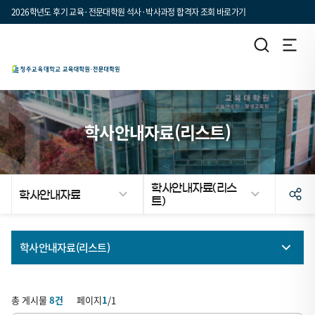
2026학년도 후기 교육·전문대학원 석사·박사과정 합격자 조회 바로가기
학사안내자료(리스트)
학사안내자료(리스
학사안내자료
트)
검
학
학사안내자료(리스트)
색
사
안
학사안내자료(전자출판)
내
총 게시물
8
건
페이지
1
/
1
자