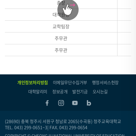
총장
관
련
대학원장
내
교학팀장
역
표
주무관
-
주무관
구
분,
대
상
개인정보처리방침
이메일무단수집거부
행정서비스헌장
자,
대학알리미
정보공개
발전기금
오시는길
시
기,
관
련
(28690) 충북 청주시 서원구 청남로 2065(수곡동) 청주교육대학교
서
TEL. 043) 299-0651~3| FAX. 043) 299-0654
식,
COPYRIGHT © CHEONGJU NATIONAL UNIVERSITY OF EDUCATION.