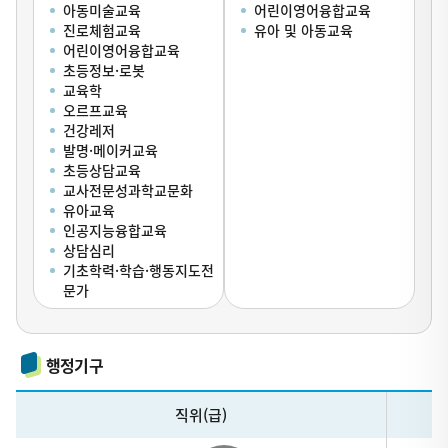
아동미술교육
어린이영어융합교육
진로체험교육
유아 및 아동교육
어린이영어융합교육
초등정보·로봇
교육학
오르프교육
건강레저
발명·메이커교육
초등상담교육
교사전문성과학교문화
유아교육
인공지능융합교육
상담심리
기초학력·학습·행동지도전
문가
행정기구
테
직위(급)
이
블