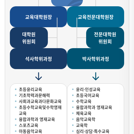
교육대학원장
교육전문대학원장
대학원
전문대학원
위원회
위원회
석사학위과정
박사학위과정
초등윤리교육
윤리·인성교육
기초학력과문해력
초등국어교육
사회과교육과다문화교육
수학교육
초등수학교육및수학영재
융합과학과 영재교육
교육
체육교육
융합과학과 영재교육
음악교육학
스포츠교육
교육학
아동음악교육
심리·상담·특수교육