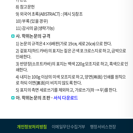
8) 참고문헌
9) 외국어 초록(ABSTRACT) : (예시 5)참조
10) 부록 (있을 경우)
11) 감사의 글(생략가능)
사. 학위논문의 규격
1) 논문의 규격은 4×6배판(가로 19㎝, 세로 26㎝)으로 한다.
2) 겉표지(하드카바)의 표지는 짙은 곤색 포크로스지로 하고, 금박으로
인쇄한다.
3) 반양장(소프트카바)의 표지는 백색 220g 모조지로 하고, 흑색으로 인
쇄한다.
4) 내지는 100g 이상의 미색 모조지로 하고, 양면(兩面) 인쇄를 원칙으
로 하되 이면(裏面)이 비치지 않도록 한다.
5) 표지의 측면 세로쓰기를 제외하고, 가로쓰기(좌 → 우)를 한다.
아. 학위논문의 조판 -
서식 다운로드
개인정보처리방침
이메일무단수집거부
행정서비스헌장