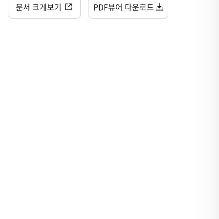
문서 크게보기
PDF뷰어 다운로드
융합과학과영재교육
스포츠교육
아동음악교육
아동미술교육
진로체험교육
어린이영어융합교육
초등정보로봇
오르프교육
건강레저
발명메이커교육