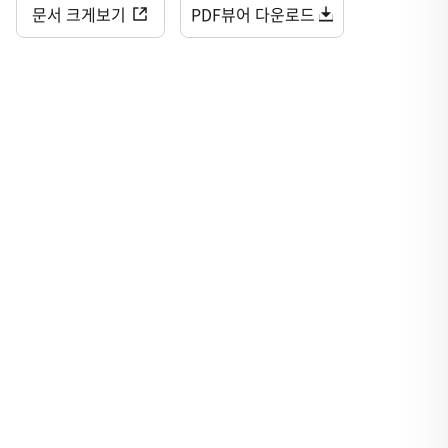
문서 크게보기
PDF뷰어 다운로드
초등수학교육 및 수학영재교육
융합과학과영재교육
스포츠교육
아동음악교육
아동미술교육
진로체험교육
어린이영어융합교육
초등정보로봇
오르프교육
건강레저