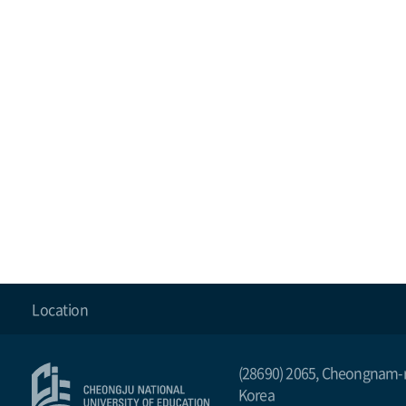
facebook
instagram
youtube
blog
Location
(28690) 2065, Cheongnam-r
Korea