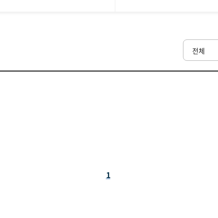
전체
페
1
이
지