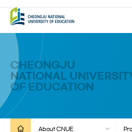
CHEONGJU
NATIONAL UNIVERSIT
OF EDUCATION
공유하기
인쇄하기
About CNUE
Pr