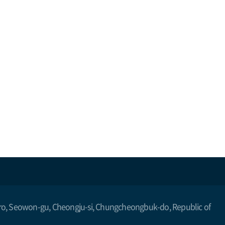
(현
재
페
이
지)
o, Seowon-gu, Cheongju-si, Chungcheongbuk-do, Republic of