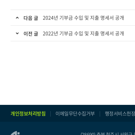
글
로
2024년 기부금 수입 및 지출 명세서 공개
다음 글
이
동
2022년 기부금 수입 및 지출 명세서 공개
이전 글
할
수
있
습
니
다.
facebook
instagram
youtube
blog
개인정보처리방침
이메일무단수집거부
행정서비스헌
(28690) 충북 청주시 서원