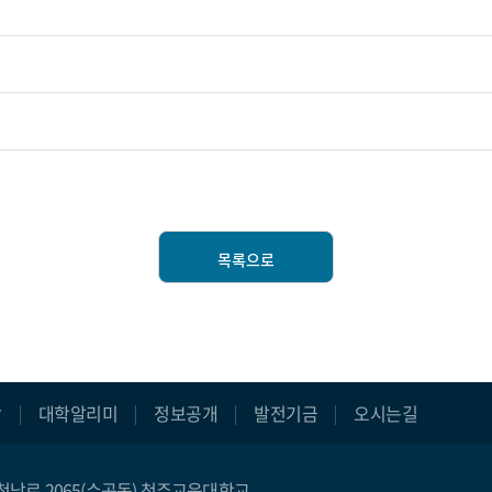
목록으로
장
대학알리미
정보공개
발전기금
오시는길
구 청남로 2065(수곡동) 청주교육대학교