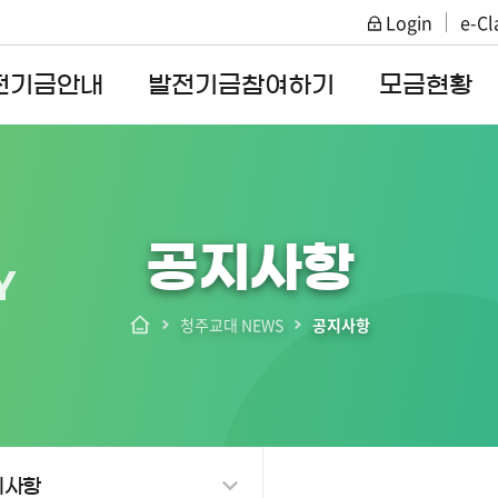
Login
e-Cl
주메뉴 바로가기
본문 바로가기
전기금안내
발전기금참여하기
모금현황
공지사항
Y
청주교대 NEWS
공지사항
지사항