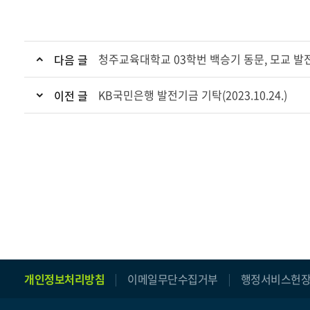
청주교육대학교 03학번 백승기 동문, 모교 발전기금
다음 글
KB국민은행 발전기금 기탁(2023.10.24.)
이전 글
facebook
instagram
youtube
blog
개인정보처리방침
이메일무단수집거부
행정서비스헌