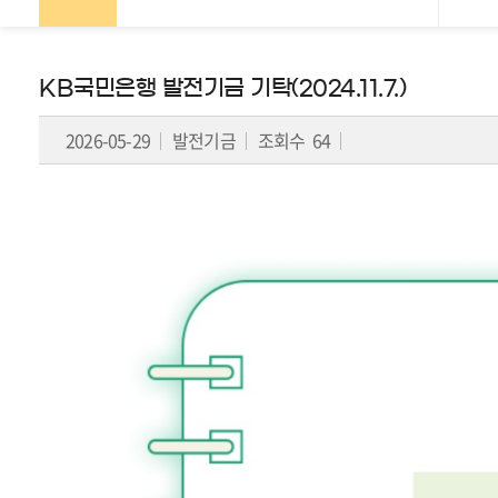
페
KB국민은행 발전기금 기탁(2024.11.7.)
이
2026-05-29
발전기금
조회수 64
지
이
동
이
표
는
이
전
글
또
는
다
음