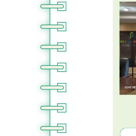
글
로
이
동
할
수
있
습
니
다.