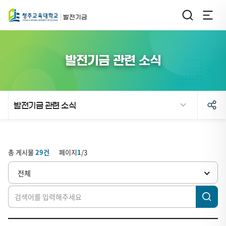
발전기금
발전기금 관련 소식
발전기금 관련 소식
검
발
색
전
총 게시물
29
건
페이지
1
/
3
기
전체
금
관
련
소