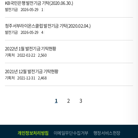
등
KB국민은행 발전기금 기탁(2020.06.30.)
록
발전기금
2026-05-29
1
일,
조
청주서부라이온스클럽 발전기금 기탁(2020.02.04.)
발전기금
2026-05-29
4
회
수,
2022년 1월 발전기금 기탁현황
파
기획처
2022-02-22
2,560
일
로
2021년 12월 발전기금 기탁현황
구
기획처
2021-12-31
2,468
성
되
었
페
페
페
1
2
3
습
이
이
이
니
지
지
지
다.
(현
개인정보처리방침
이메일무단수집거부
행정서비스헌장
재