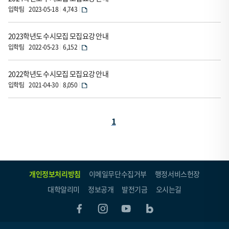
등
입학팀
2023-05-18
4,743
록
일,
2023학년도 수시모집 모집요강 안내
조
입학팀
2022-05-23
6,152
회
수,
2022학년도 수시모집 모집요강 안내
파
입학팀
2021-04-30
8,050
일
로
페
1
구
성
이
되
지
었
(현
개인정보처리방침
이메일무단수집거부
행정서비스헌장
습
재
니
대학알리미
정보공개
발전기금
오시는길
페
다.
이
지)