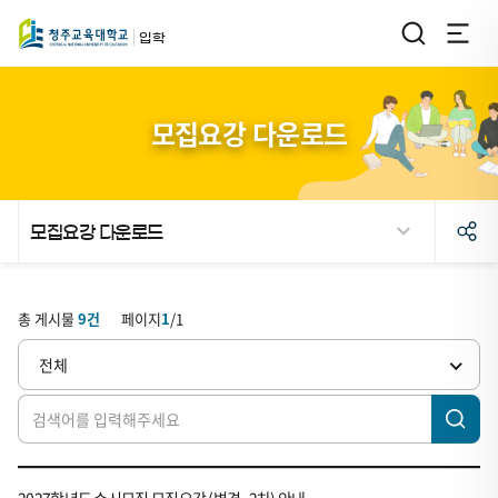
입학
모집요강 다운로드
모집요강 다운로드
검
모
총 게시물
9
건
페이지
1
/
1
색
집
요
전체
강
다
운
로