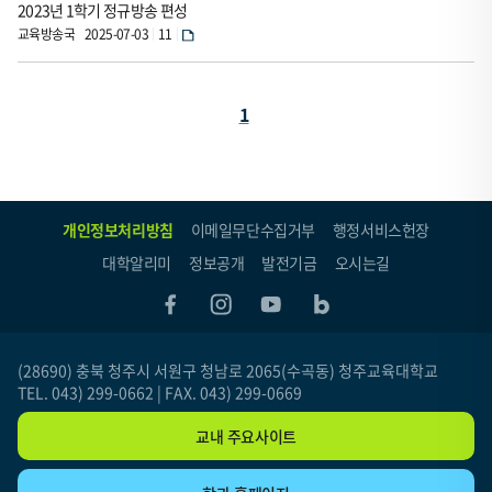
수,
2023년 1학기 정규방송 편성
파
교육방송국
2025-07-03
11
일
로
페
1
구
이
성
지
되
었
(현
개인정보처리방침
이메일무단수집거부
행정서비스헌장
습
재
니
대학알리미
정보공개
발전기금
오시는길
페
다.
이
지)
(28690) 충북 청주시 서원구 청남로 2065(수곡동) 청주교육대학교
TEL. 043) 299-0662 | FAX. 043) 299-0669
교내 주요사이트