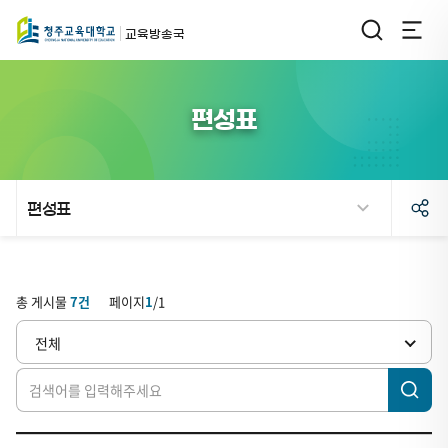
교육방송국
편성표
편성표
검
편
색
성
총 게시물
7
건
페이지
1
/
1
표
전체
게
시
판
입