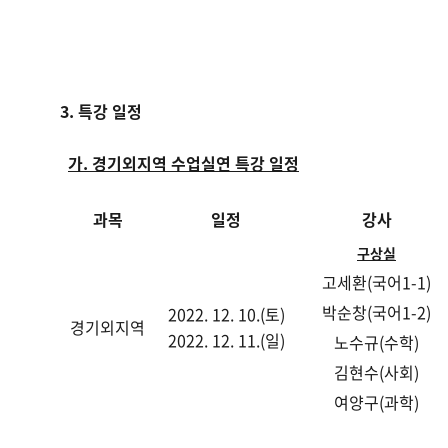
3. 특강 일정
가
.
경기외지역 수업실연 특강 일정
과목
일정
강사
구상실
고세환(국어1-1)
박순창(국어1-2)
2022. 12. 10.(토)
경기외지역
2022. 12. 11.(일)
노수규(수학)
김현수(사회)
여양구(과학)