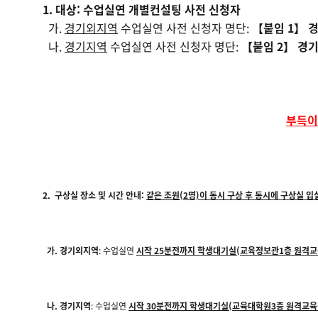
1. 대상: 수업실연 개별컨설팅 사전 신청자
글
가.
경기외지역
수업실연 사전 신청자 명단:
【붙임 1】 
로
나.
경기지역
수업실연 사전 신청자 명단:
【붙임 2】 경
이
동
할
수
부득이
있
습
니
다.
2. 구상실 장소 및 시간 안내:
같은 조원(2명)이 동시 구상 후 동시에 구상실 입
가. 경기외지역
: 수업실연
시작
25
분전까지 학생대기실
(
교육정보관
1
층 원격
나. 경기지역
: 수업실연
시작
30
분전까지 학생대기실
(
교육대학원
3
층 원격교