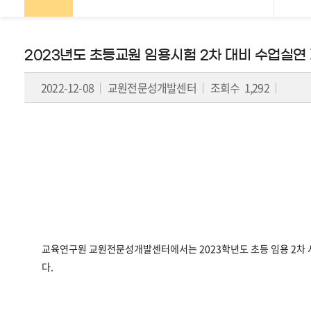
페
2023년도 초등교원 임용시험 2차 대비 수업실연
이
2022-12-08
교원전문성개발센터
조회수 1,292
지
이
동
이
표
는
이
전
글
교육연구원 교원전문성개발센터에서는 2023학년도 초등 임용 2차 
또
다.
는
다
음