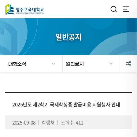
일반공지
대학소식
일반공지
페
이
2025년도 제2학기 국제학생증 발급비용 지원행사 안내
지
이
2025-09-08
학생처
조회수 411
동
이