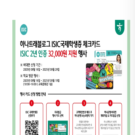
표
는
이
전
글
또
는
다
음
글
로
이
동
할
수
있
습