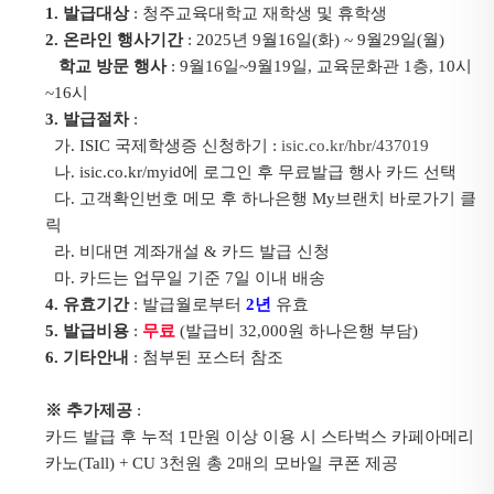
1. 발급대상
: 청주교육대학교 재학생 및 휴학생
2. 온라인 행사기간
: 2025년 9월16일(화) ~ 9월29일(월)
학교 방문 행사
: 9월16일~9월19일, 교육문화관 1층, 10시
~16시
3. 발급절차
:
가. ISIC 국제학생증 신청하기 :
isic.co.kr/hbr/437019
나. isic.co.kr/myid에 로그인 후 무료발급 행사 카드 선택
다. 고객확인번호 메모 후 하나은행 My브랜치 바로가기 클
릭
라. 비대면 계좌개설 & 카드 발급 신청
마. 카드는 업무일 기준 7일 이내 배송
4. 유효기간
: 발급월로부터
2년
유효
5. 발급비용
:
무료
(발급비 32,000원 하나은행 부담)
6. 기타안내
: 첨부된 포스터 참조
※ 추가제공
:
카드 발급 후 누적 1만원 이상 이용 시 스타벅스 카페아메리
카노(Tall) + CU 3천원 총 2매의 모바일 쿠폰 제공