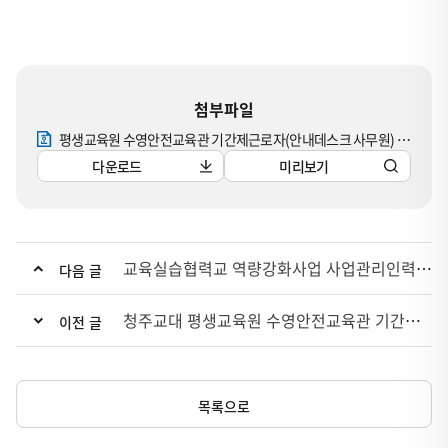
니
다.
첨부파일
평생교육원 수영안전교육관 기간제근로자(안내데스크 사무원) 공개경쟁 채용 공고문.hwp
다운로드
미리보기
교육실습협력교 역량강화사업 사업관리인력 채용 공고(재공고)
다음 글
청주교대 평생교육원 수영안전교육관 기간제( 환경미화원) 공개경쟁 채용 공고
이전 글
목록으로