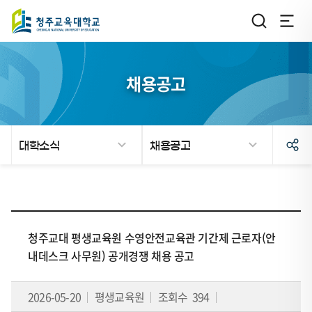
채용공고
대학소식
채용공고
페
이
청주교대 평생교육원 수영안전교육관 기간제 근로자(안
지
내데스크 사무원) 공개경쟁 채용 공고
이
동
2026-05-20
평생교육원
조회수 394
이