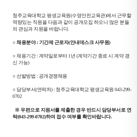
표
는
청주교육대학교 평생교육원(수영안전교육관)에서 근무할
이
역량있는 직원을 다음과 같이 공개모집 하오니 많은 분들
의 관심과 지원을 바랍니다.
전
글
○ 채용분야 : 기간제 근로자(안내데스크 사무원)
또
는
○ 채용기간 : 계약일로부터 1년 (계약기간 종료 시 계약 갱
다
신 가능)
음
○ 선발방법 : 공개경쟁채용
글
로
○ 담당부서(연락처) : 청주교육대학교 평생교육원 043-299-
이
0702
동
할
※ 우편으로 지원서를 제출한 경우 반드시 담당부서로 연
락(043-299-0702)하여 접수 여부를 확인바랍니다.
수
있
습