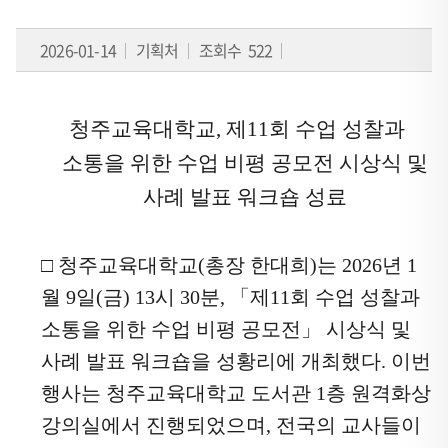
표
는
2026-01-14
기획처
조회수 522
이
전
글
청주교육대학교
,
제
11
회 수업 성찰과
또
는
소통을 위한 수업 비평 공모전 시상식 및
다
사례 발표 워크숍 성료
음
글
로
□
청주교육대학교
(
총장 한대희
)
는
2026
년
1
이
월
9
일
(
금
) 13
시
30
분
,
「
제
11
회 수업 성찰과
동
소통을 위한 수업 비평 공모전
」
시상식 및
할
사례 발표 워크숍을 성황리에 개최했다
.
이번
수
행사는 청주교육대학교 도서관
1
층 원격화상
있
습
강의실에서 진행되었으며
,
전국의 교사들이