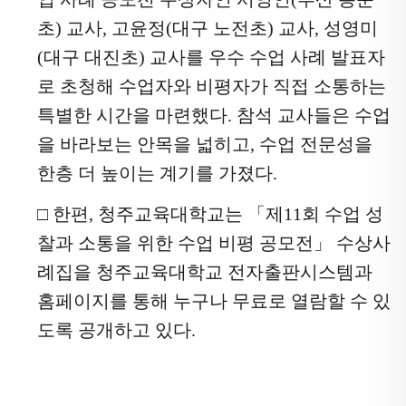
초
)
교사
,
고윤정
(
대구 노전초
)
교사
,
성영미
(
대구 대진초
)
교사를 우수 수업 사례 발표자
로 초청해 수업자와 비평자가 직접 소통하는
특별한 시간을 마련했다
.
참석 교사들은 수업
을 바라보는 안목을 넓히고
,
수업 전문성을
한층 더 높이는 계기를 가졌다
.
□
한편
,
청주교육대학교는
「
제
11
회 수업 성
찰과 소통을 위한 수업 비평 공모전
」
수상사
례집을 청주교육대학교 전자출판시스템과
홈페이지를 통해 누구나 무료로 열람할 수 있
도록 공개하고 있다
.