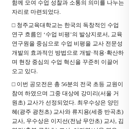
니
함께 모여 수업 성찰과 소통의 의미를 나누는
다.
자리로 마련되었다
.
□
청주교육대학교는 한국의 독창적인 수업
연구 흐름인
‘
수업 비평
’
의 발상지로서
,
교육
연구원을 중심으로 수업 비평을 교사 전문성
개발의 효과적인 방법으로 개발
·
적용
·
확산하
며 현장 중심의 수업 혁신을 꾸준히 이끌어
오고 있다
.
□
이번 공모전은 총
56
분의 전국 초등 교원이
참여 하였으며 그중 대상에 강미리
(
서울 거
원초
)
교사가 선정되었다
.
최우수상은 양민
혜
(
광주 광천초
)
교사와 류지용
(
세종 반곡초
)
교사
,
우수상은 이지선
(
전남 무안초
)
교사
,
김