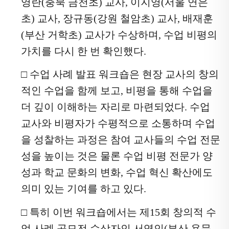
영란
(
충북 금천초
)
교사
,
이지영
(
서울 연은
초
)
교사
,
장규동
(
강원 철암초
)
교사
,
배재훈
(
부산 거학초
)
교사가 수상하며
,
수업 비평의
가치를 다시 한 번 확인했다
.
□
수업 사례 발표 워크숍은 현장 교사의 창의
적인 수업을 함께 보고
,
비평을 통해 수업을
더 깊이 이해하는 자리로 마련되었다
.
수업
교사와 비평자가 수평적으로 소통하며 수업
을 성찰하는 과정은 참여 교사들의 수업 전문
성을 높이는 것은 물론 수업 비평 전문가 양
성과 학교 문화의 변화
,
수업 혁신 확산에도
의미 있는 기여를 하고 있다
.
□
특히 이번 워크숍에서는 제
15
회 창의적 수
업 사례 공모전 수상자인 서영인
(
부산 용문