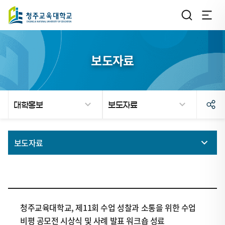
보도자료
대학홍보
보도자료
페
보도자료
이
지
언론보도
로
이
동
청주교육대학교, 제11회 수업 성찰과 소통을 위한 수업
이
비평 공모전 시상식 및 사례 발표 워크숍 성료