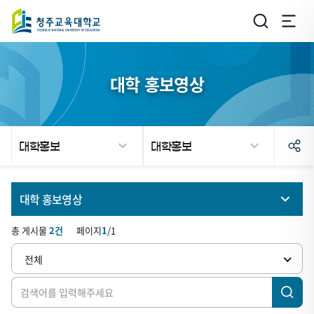
대학 홍보영상
대학홍보
대학홍보
검
대학 홍보영상
색
총 게시물
2
건
페이지
1
/
1
홍보 브로슈어
전체
홍보 갤러리