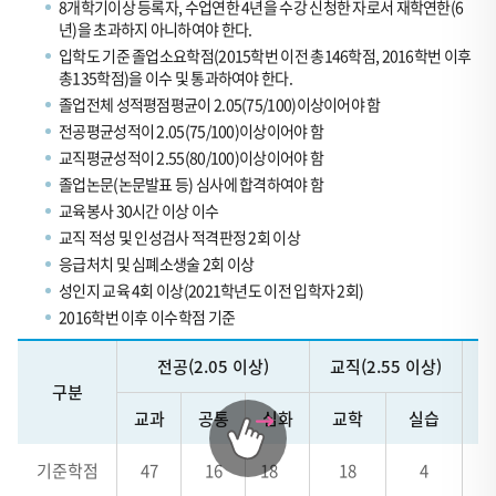
8개학기이상 등록자, 수업연한 4년을 수강 신청한 자로서 재학연한(6
년)을 초과하지 아니하여야 한다.
입학도 기준 졸업소요학점(2015학번 이전 총146학점, 2016학번 이후
총135학점)을 이수 및 통과하여야 한다.
졸업전체 성적평점평균이 2.05(75/100)이상이어야 함
전공평균성적이 2.05(75/100)이상이어야 함
교직평균성적이 2.55(80/100)이상이어야 함
졸업논문(논문발표 등) 심사에 합격하여야 함
교육봉사 30시간 이상 이수
교직 적성 및 인성검사 적격판정 2회 이상
응급처치 및 심폐소생술 2회 이상
성인지 교육 4회 이상(2021학년도 이전 입학자 2회)
2016학번 이후 이수학점 기준
2016
전공(2.05 이상)
교직(2.55 이상)
학
구분
교
번
교과
공통
심화
교학
실습
이
후
기준학점
47
16
18
18
4
3
이