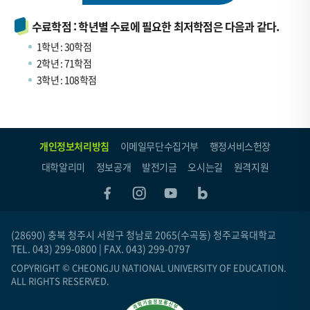
사
/
수료학점 : 학년별 수료에 필요한 최저학점은 다음과 같다.
실
1학년 : 30학점
습
2학년 : 71학점
1
3학년 : 108학점
/
소
계
개인정보처리방침
이메일무단수집거부
행정서비스헌장
대학알리미
정보공개
발전기금
오시는길
원격지원
(28690) 충북 청주시 서원구 청남로 2065(수곡동) 청주교육대학교
TEL. 043) 299-0800 | FAX. 043) 299-0797
COPYRIGHT © CHEONGJU NATIONAL UNIVERSITY OF EDUCATION.
ALL RIGHTS RESERVED.