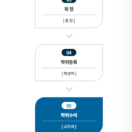
교
직
-
교
학,
실
습
/
교
양
/
논
문
/
교
육
봉