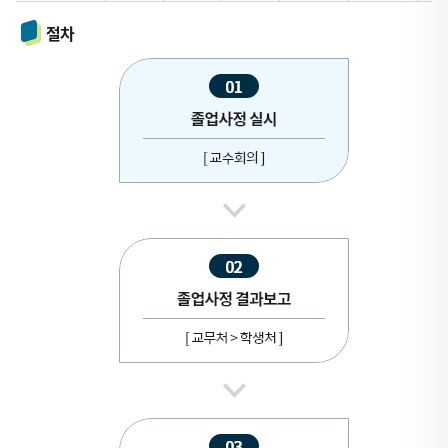
수
절차
학
점
기
준
학
점
(전
공
-
교
과,
공
통,
심
화
/