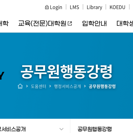
주메뉴 바로가기
본문 바로가기
Login
LMS
Library
KOEDU
대학
교육(전문)대학원
입학안내
대학
공무원행동강령
Y
도움센터
행정서비스공개
공무원행동강령
정서비스공개
공무원행동강령