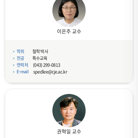
이은주 교수
학위
철학 박사
전공
특수교육
연락처
(043) 299-0813
E-mail
spedlee@cje.ac.kr
권혁일 교수