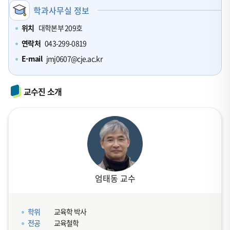
학과사무실 정보
위치
대학본부 209호
연락처
043-299-0819
E-mail
jmj0607@cje.ac.kr
교수진 소개
엄태동 교수
학위
교육학 박사
전공
교육철학