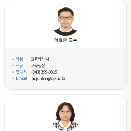
이호준 교수
학위
교육학 박사
전공
교육행정
연락처
(043) 299-0815
E-mail
hojunlee@cje.ac.kr