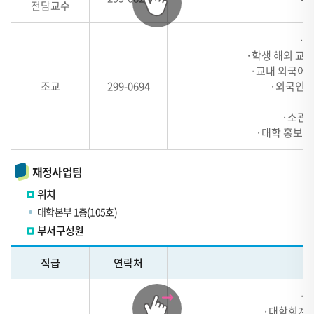
전담교수
련
내
·국
역
·학생 해외 교
표
·교내 외국어 
-
조교
299-0694
·외국인 
#,
·소관 
HEADER
·대학 홍보 업
1,
HEADER
재정사업팀
2,
위치
HEADER
대학본부 1층(105호)
3,
부서구성원
HEADER
테
4
직급
연락처
이
로
블
구
·
관
성
·대학회계(