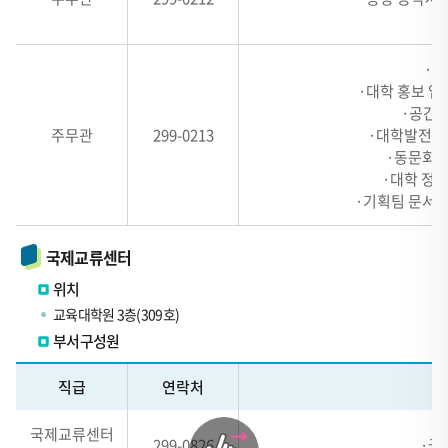
2,
·
HEADER
3,
·대
HEADER
·대학 홍보 업
·공간의
4
주무관
299-0213
·대학발전기
로
·동문회 
구
·대학 정
성
·기획팀 문서(
국제교류센터
위치
교육대학원 3층(309호)
부서구성원
테
직급
연락처
이
블
국제교류센터
관
299-0826
·국