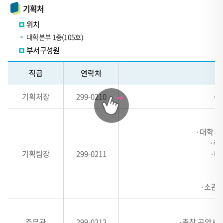
기획처
위치
대학본부 1층(105호)
부서구성원
테
직급
연락처
이
블
기획처장
299-0210
·
관
련
내
·대학 정
역
·주
표
기획팀장
299-0211
·대
-
#,
·소관 
HEADER
1,
·
HEADER
주무관
299-0212
·총창 공약사항