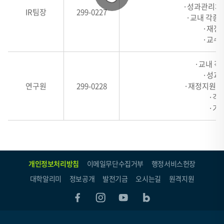
련
·성과관리체
IR팀장
299-0227
내
·교내 각종
역
·재정
·교수
표
-
·교내 각
#,
·성과
HEADER
연구원
299-0228
·재정지원사
1,
·각
HEADER
·기타
2,
HEADER
3,
HEADER
개인정보처리방침
이메일무단수집거부
행정서비스헌장
4
대학알리미
정보공개
발전기금
오시는길
원격지원
로
구
성