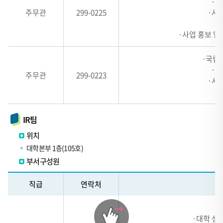
·계
주무관
299-0225
·사
·사업 홍보 업
·국립
·계
주무관
299-0223
·사
IR팀
위치
대학본부 1층(105호)
부서구성원
테
직급
연락처
이
블
관
·대학 성