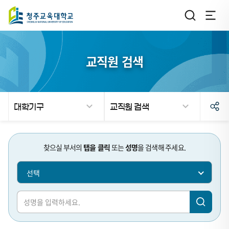
교직원 검색
대학기구
교직원 검색
검
검
찾으실 부서의
탭을 클릭
또는
성명
을 검색해 주세요.
색
색
선택