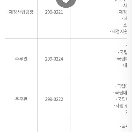
련
·사업
내
재정사업팀장
299-0221
·재정지
역
·재정
·소관
표
·재정지원사
-
#,
·국
HEADER
·국립대
1,
주무관
299-0224
·국립대학
HEADER
·대학
2,
·
HEADER
·국립대학
3,
·국립대학
HEADER
주무관
299-0222
·국립대
4
·사업 성
로
·기
구
성
·국립