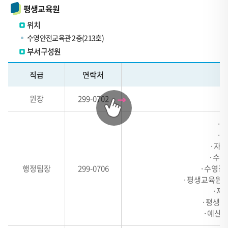
평생교육원
위치
수영안전교육관 2층(213호)
부서구성원
테
직급
연락처
이
블
원장
299-0702
관
련
·행
내
·예
역
·자체
표
·수영
-
행정팀장
299-0706
·수영장 
·평생교육원(
#,
·자
HEADER
·평생교
1,
·예산집
HEADER