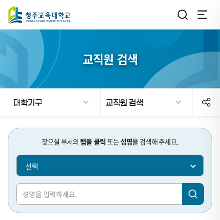
교직원 검색
대학기구
교직원 검색
검
검
찾으실 부서의
탭을 클릭
또는
성명
을 검색해 주세요.
색
색
선택