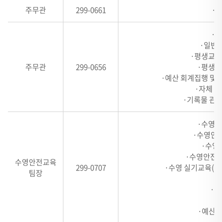
2,
주무관
299-0661
·
HEADER
3,
·일
HEADER
·일반강
·평생교육
4
주무관
299-0656
·평생교
로
·예산 회계집행 및 
구
·자체 직
성
·기록물 관리
·수영안
·수영안전
·수영
·수영안전교
수영안전교육
299-0707
·수영 실기교육(생
팀장
·수
·예산집