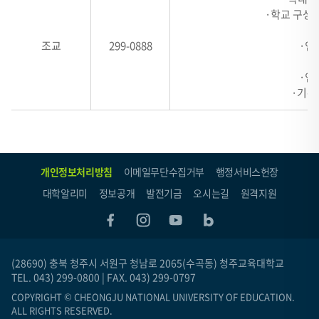
2,
·학교 구성
HEADER
조교
299-0888
·인
3,
HEADER
·인
4
·기록
로
구
성
개인정보처리방침
이메일무단수집거부
행정서비스헌장
대학알리미
정보공개
발전기금
오시는길
원격지원
(28690) 충북 청주시 서원구 청남로 2065(수곡동) 청주교육대학교
TEL. 043) 299-0800 | FAX. 043) 299-0797
COPYRIGHT © CHEONGJU NATIONAL UNIVERSITY OF EDUCATION.
ALL RIGHTS RESERVED.