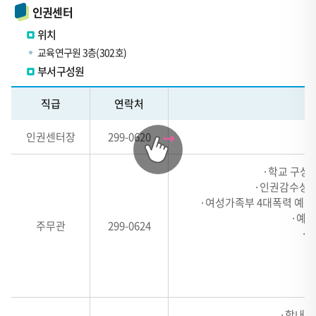
인권센터
위치
교육연구원 3층(302호)
부서구성원
테
직급
연락처
이
블
인권센터장
299-0620
·
관
련
·학교 구성
내
·인권감수성 
역
·여성가족부 4대폭력 예방
표
·예산
주무관
299-0624
-
·
#,
HEADER
1,
HEADER
·학내 