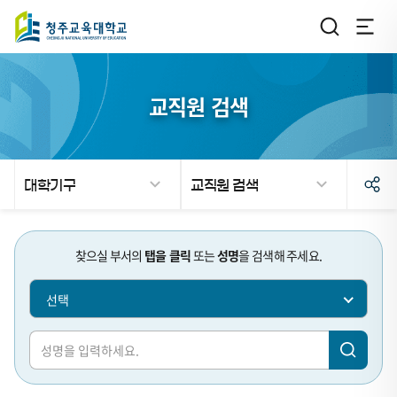
교직원 검색
대학기구
교직원 검색
검
검
찾으실 부서의
탭을 클릭
또는
성명
을 검색해 주세요.
색
색
선택