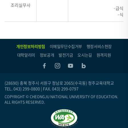
·
조리실무사
·급식 
·식당
개인정보처리방침
이메일무단수집거부
행정서비스헌장
대학알리미
정보공개
발전기금
오시는길
원격지원
(28690) 충북 청주시 서원구 청남로 2065(수곡동) 청주교육대학교
TEL. 043) 299-0800 | FAX. 043) 299-0797
COPYRIGHT © CHEONGJU NATIONAL UNIVERSITY OF EDUCATION.
ALL RIGHTS RESERVED.