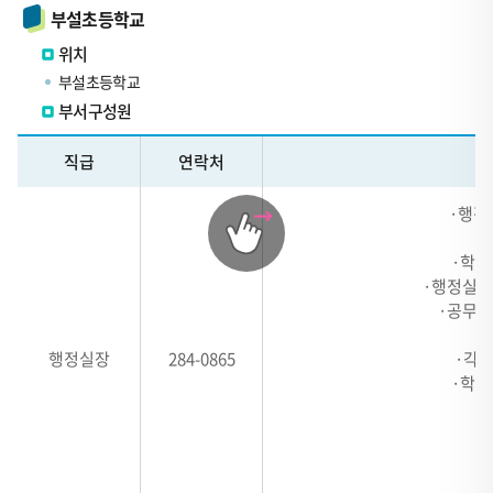
부설초등학교
위치
부설초등학교
부서구성원
테
직급
연락처
이
블
·행정
관
련
·학교
내
·행정실 
역
·공무직
표
행정실장
284-0865
·각종
-
·학교
#,
HEADER
·
1,
·
HEADER