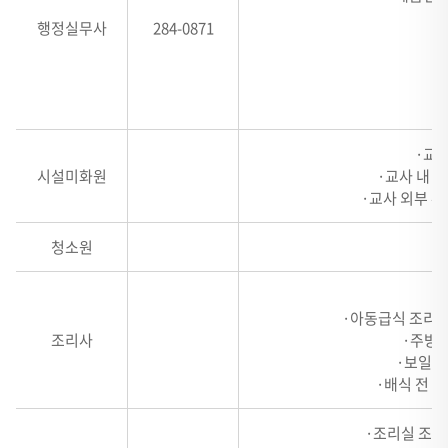
행정실무사
284-0871
·교사
시설미화원
·교사 내·
·교사 외부 
청소원
·
·아동급식 조리 
조리사
·주방 
·보일러
·배식 전 
·조리실 조리