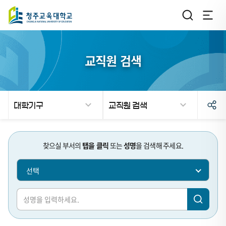
교직원 검색
대학기구
교직원 검색
검
검
찾으실 부서의
탭을 클릭
또는
성명
을 검색해 주세요.
색
색
선택