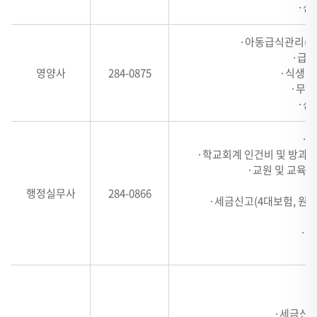
·산
2,
HEADER
·아동급식관리(식단
3,
·급식
HEADER
영양사
284-0875
·식생활
4
·무상
로
·산
구
성
·학
·학교회계 인건비 및 방과후
·교원 및 교육
행정실무사
284-0866
·세금신고(4대보험, 원천
·세
·
·세금신고