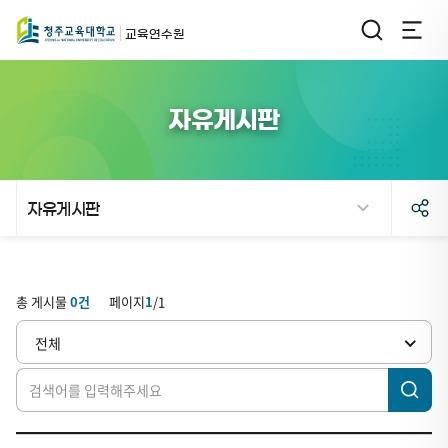
교육연수원
자유게시판
자유게시판
검
자
색
유
총 게시물
0
건
페이지
1
/
1
게
전체
시
판
게
시