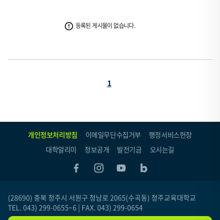
판
입
등록된 게시물이 없습니다.
니
다.
이
표
페
는
1
순
이
번,
지
제
(현
목,
개인정보처리방침
이메일무단수집거부
행정서비스헌장
재
등
대학알리미
정보공개
발전기금
오시는길
페
록
이
자,
등
지)
록
(28690) 충북 청주시 서원구 청남로 2065(수곡동) 청주교육대학교
TEL. 043) 299-0655~6 | FAX. 043) 299-0654
일,